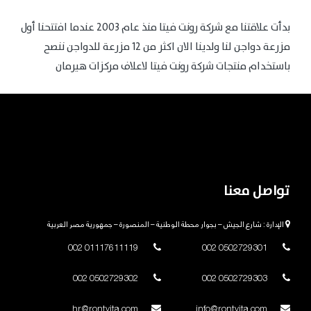
بدأت علاقتنا مع شركة رونت فيتا منذ عام 2003 عندما افتتحنا أول
مزرعة دواجن لنا ولدينا الان اكثر من 12 مزرعة للدواجن ننصح
باستخدام منتجات شركة رونت فيتا لاعلاف مركزات هيرمان
تواصل معنا
الإدارة : شارع الجيش – بجوار محطة الوطنية – المنصورة – جمهورية مصر العربية
01117611119 002
0502729301 002
0502729302 002
0502729303 002
hr@rontvita.com
info@rontvita.com