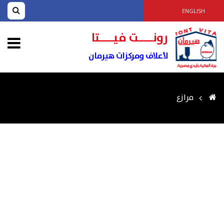
ENGLISH
رونــــت فيــــتا
لأعلاف ومركزات هيرمان
مرازع