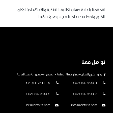
لقد قمنا باعادة حساب تكاليف التغذية والأعلاف لدينا وكان
الفرق واضحا بعد تعاملنا مع شركة رونت فيتا
تواصل معنا
الإدارة : شارع الجيش – بجوار محطة الوطنية – المنصورة – جمهورية مصر العربية
01117611119 002
0502729301 002
0502729302 002
0502729303 002
hr@rontvita.com
info@rontvita.com