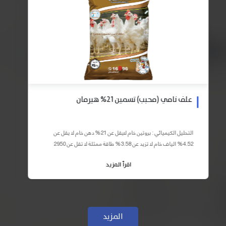
علف نامي (محبب) تسمين 21% هيرمان
التحليل الكيميائي : بروتين خام لايقل عن 21% دهن خام لا يقل عن
4.52% الياف خام لا تزيد عن 3.58% طاقة ممثلة لا تقل عن 2950
كيلو كالوري المكونات : اذرة صفراء 59% – كسب فول...
اقرأ المزيد
المزيد