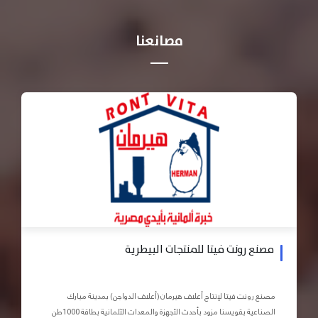
مصانعنا
مصنع رونت فيتا للمنتجات البيطرية
مصنع رونت فيتا لإنتاج أعلاف هيرمان (أعلاف الدواجن) بمدينة مبارك
الصناعية بقويسنا مزود بأحدث الأجهزة والمعدات الآلمانية بطاقة 1000طن