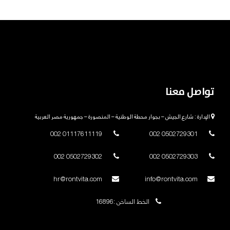
تواصل معنا
الإدارة : شارع الجيش – بجوار محطة الوطنية – المنصورة – جمهورية مصر العربية
01117611119 002
0502729301 002
0502729302 002
0502729303 002
hr@rontvita.com
info@rontvita.com
الخط الساخن :16896