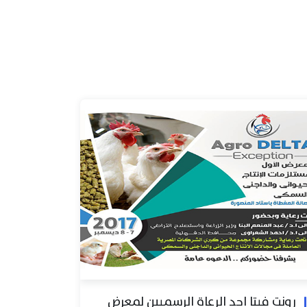
رونت فيتا احد الرعاة الرسميين لمعرض