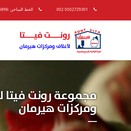
0502729301 002
الخط الساخن :16896
رونــــت فيــــتا
لأعلاف ومركزات هيرمان
مجموعة رونت فيتا ل
ومركزات هيرمان