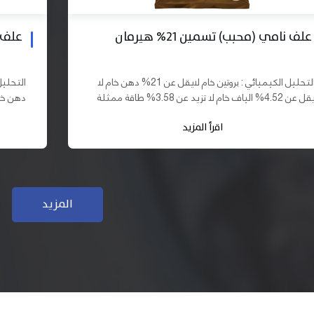
علف بادي نامي تسمين 19% هيرمان
علف نا
التحليل الكيميائي : بروتين خام لايقل عن 19% دهن خام لا
يقل عن 10% الياف خام لا تزيد عن 3.70% طاقة ممثلة لا
تقل عن 2900 كيلو كالوري المكونات : اذرة صفراء 61,03%
اقرأ المزيد
سب فول...
كسب فول...
المزيد