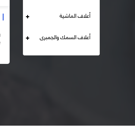
أعلاف الماشية
علف دواجن بياض محبب 16% هيرمان
التحليل الكيميائي : بروتين خام لايقل عن 16% دهن خام لا
أعلاف السمك والجمبرى
يقل عن 2,84% الياف خام لا تزيد عن 2.24% طاقة ممثلة
لا تقل عن 2820 كيلو كالوري المكونات : اذرة صفراء 67% –
اقرأ المزيد
كسب فول...
– ك