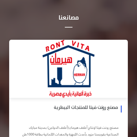
مصانعنا
مصنع رونت فيتا للمنتجات البيطرية
مصنع رونت فيتا لإنتاج أعلاف هيرمان (أعلاف الدواجن) بمدينة مبارك
الصناعية بقويسنا مزود بأحدث الأجهزة والمعدات الآلمانية بطاقة 1000طن