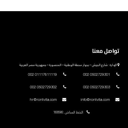
تواصل معنا
الإدارة : شارع الجيش – بجوار محطة الوطنية – المنصورة – جمهورية مصر العربية
01117611119 002
0502729301 002
0502729302 002
0502729303 002
hr@rontvita.com
info@rontvita.com
الخط الساخن :16896