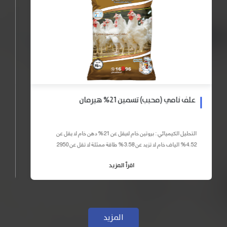
علف نامي (محبب) تسمين 21% هيرمان
التحليل الكيميائي : بروتين خام لايقل عن 21% دهن خام لا يقل عن
4.52% الياف خام لا تزيد عن 3.58% طاقة ممثلة لا تقل عن 2950
كيلو كالوري المكونات : اذرة صفراء 59% – كسب فول...
اقرأ المزيد
المزيد