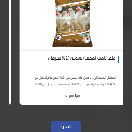
علف نامي (محبب) تسمين 21% هيرمان
التحليل الكيميائي : بروتين خام لايقل عن 21% دهن خام لا يقل عن
4.52% الياف خام لا تزيد عن 3.58% طاقة ممثلة لا تقل عن 2950
كيلو كالوري المكونات : اذرة صفراء 59% – كسب فول...
اقرأ المزيد
المزيد