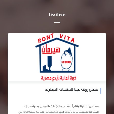
مصانعنا
مصنع رونت فيتا للمنتجات البيطرية
مصنع رونت فيتا لإنتاج أعلاف هيرمان (أعلاف الدواجن) بمدينة مبارك
الصناعية بقويسنا مزود بأحدث الأجهزة والمعدات الآلمانية بطاقة 1000طن