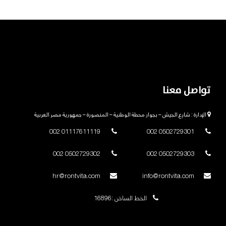
تواصل معنا
الإدارة : شارع الجيش – بجوار محطة الوطنية – المنصورة – جمهورية مصر العربية
01117611119 002
0502729301 002
0502729302 002
0502729303 002
hr@rontvita.com
info@rontvita.com
الخط الساخن :16896