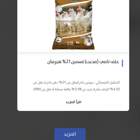
علف نامي (محبب) تسمين 21% هيرمان
التحليل الكيميائي : بروتين خام لايقل عن 21% دهن خام لا يقل عن
4.52% الياف خام لا تزيد عن 3.58% طاقة ممثلة لا تقل عن 2950
كيلو كالوري المكونات : اذرة صفراء 59% – كسب فول...
اقرأ المزيد
المزيد