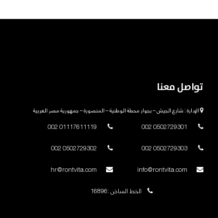
تواصل معنا
الإدارة : شارع الجيش – بجوار محطة الوطنية – المنصورة – جمهورية مصر العربية
01117611119 002
0502729301 002
0502729302 002
0502729303 002
hr@rontvita.com
info@rontvita.com
الخط الساخن :16896