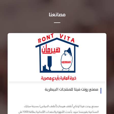
مصانعنا
مصنع رونت فيتا للمنتجات البيطرية
مصنع رونت فيتا لإنتاج أعلاف هيرمان (أعلاف الدواجن) بمدينة مبارك
الصناعية بقويسنا مزود بأحدث الأجهزة والمعدات الآلمانية بطاقة 1000طن