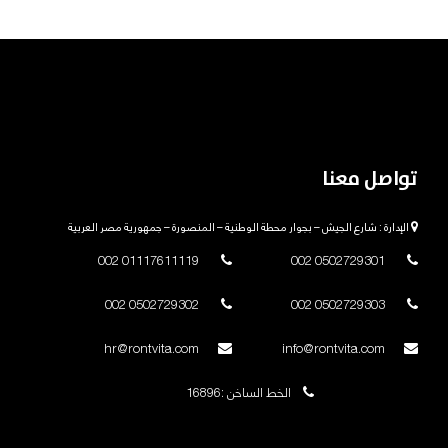
تواصل معنا
الإدارة : شارع الجيش – بجوار محطة الوطنية – المنصورة – جمهورية مصر العربية
01117611119 002
0502729301 002
0502729302 002
0502729303 002
hr@rontvita.com
info@rontvita.com
الخط الساخن :16896