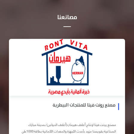
مصانعنا
مصنع رونت فيتا للمنتجات البيطرية
مصنع رونت فيتا لإنتاج أعلاف هيرمان (أعلاف الدواجن) بمدينة مبارك
الصناعية بقويسنا مزود بأحدث الأجهزة والمعدات الآلمانية بطاقة 1000طن