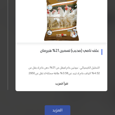
علف نامي (محبب) تسمين 21% هيرمان
التحليل الكيميائي : بروتين خام لايقل عن 21% دهن خام لا يقل عن
4.52% الياف خام لا تزيد عن 3.58% طاقة ممثلة لا تقل عن 2950
كيلو كالوري المكونات : اذرة صفراء 59% – كسب فول...
اقرأ المزيد
المزيد