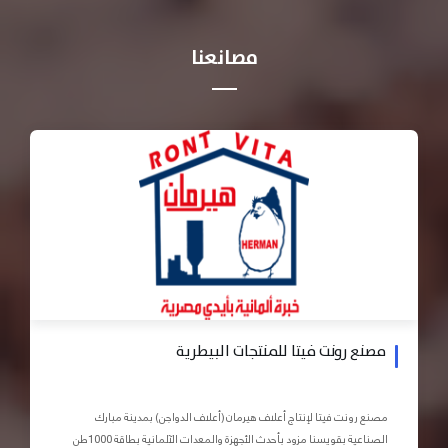
مصانعنا
مصنع رونت فيتا للمنتجات البيطرية
مصنع رونت فيتا لإنتاج أعلاف هيرمان (أعلاف الدواجن) بمدينة مبارك
الصناعية بقويسنا مزود بأحدث الأجهزة والمعدات الآلمانية بطاقة 1000طن