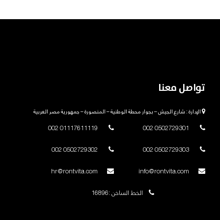
تواصل معنا
الإدارة : شارع الجيش – بجوار محطة الوطنية – المنصورة – جمهورية مصر العربية
01117611119 002
0502729301 002
0502729302 002
0502729303 002
hr@rontvita.com
info@rontvita.com
الخط الساخن :16896