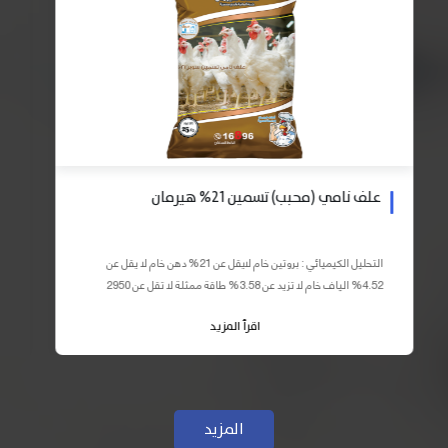
علف نامي (محبب) تسمين 21% هيرمان
التحليل الكيميائي : بروتين خام لايقل عن 21% دهن خام لا يقل عن
4.52% الياف خام لا تزيد عن 3.58% طاقة ممثلة لا تقل عن 2950
كيلو كالوري المكونات : اذرة صفراء 59% – كسب فول...
اقرأ المزيد
المزيد