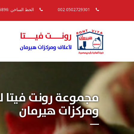
0502729301 002
الخط الساخن :16896
رونــــت فيــــتا
لأعلاف ومركزات هيرمان
مجموعة رونت فيتا ل
ومركزات هيرمان