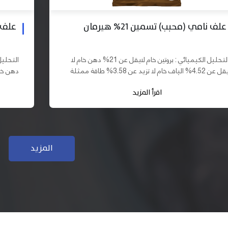
علف بادي نامي تسمين 19% هيرمان
علف نا
التحليل الكيميائي : بروتين خام لايقل عن 19% دهن خام لا
يقل عن 10% الياف خام لا تزيد عن 3.70% طاقة ممثلة لا
تقل عن 2900 كيلو كالوري المكونات : اذرة صفراء 61,03%
اقرأ المزيد
سب فول...
كسب فول...
المزيد