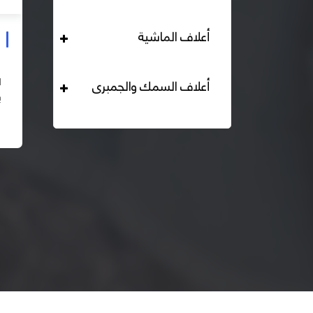
أعلاف الماشية
علف دواجن بياض محبب 16% هيرمان
التحليل الكيميائي : بروتين خام لايقل عن 16% دهن خام لا
أعلاف السمك والجمبرى
يقل عن 2,84% الياف خام لا تزيد عن 2.24% طاقة ممثلة
لا تقل عن 2820 كيلو كالوري المكونات : اذرة صفراء 67% –
اقرأ المزيد
كسب فول...
– ك