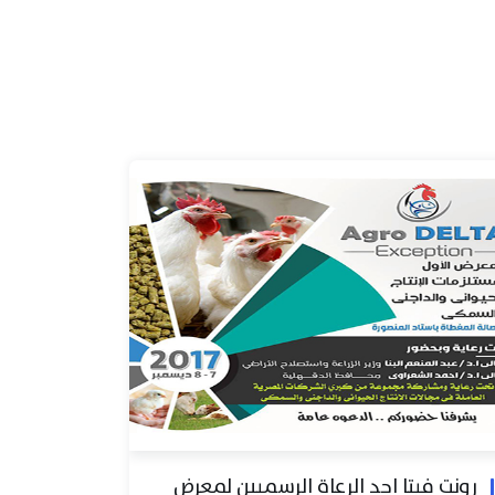
رونت فيتا احد الرعاة الرسميين لمعرض