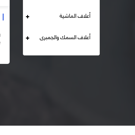
أعلاف الماشية
علف دواجن بياض محبب 16% هيرمان
التحليل الكيميائي : بروتين خام لايقل عن 16% دهن خام لا
أعلاف السمك والجمبرى
يقل عن 2,84% الياف خام لا تزيد عن 2.24% طاقة ممثلة
لا تقل عن 2820 كيلو كالوري المكونات : اذرة صفراء 67% –
اقرأ المزيد
كسب فول...
– ك