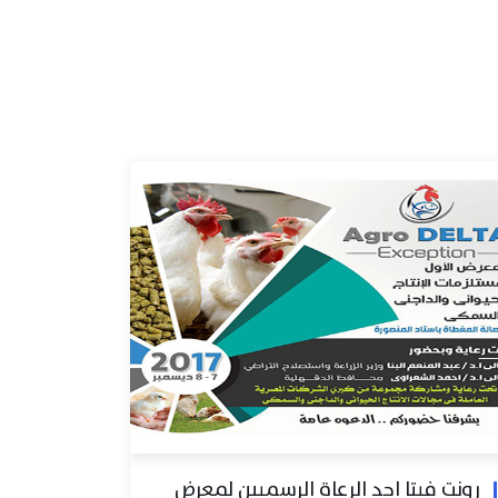
رونت فيتا احد الرعاة الرسميين لمعرض