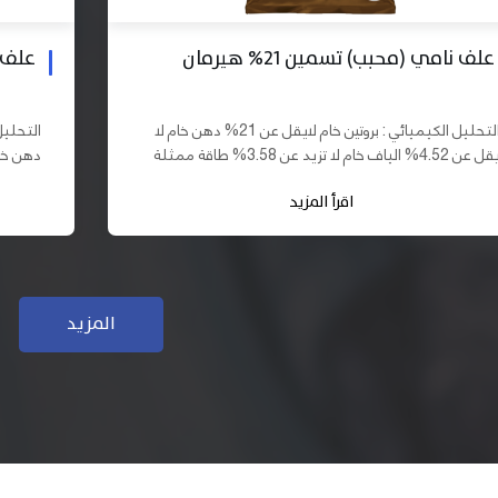
علف بادي نامي تسمين 19% هيرمان
علف نا
التحليل الكيميائي : بروتين خام لايقل عن 19% دهن خام لا
يقل عن 10% الياف خام لا تزيد عن 3.70% طاقة ممثلة لا
تقل عن 2900 كيلو كالوري المكونات : اذرة صفراء 61,03%
اقرأ المزيد
سب فول...
كسب فول...
المزيد