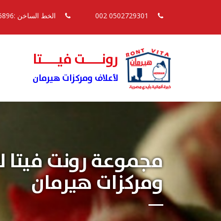
0502729301 002
الخط الساخن :16896
رونــــت فيــــتا
لأعلاف ومركزات هيرمان
مجموعة رونت فيتا ل
ومركزات هيرمان