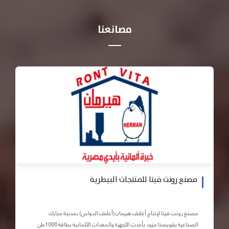
مصانعنا
مصنع رونت فيتا للمنتجات البيطرية
مصنع رونت فيتا لإنتاج أعلاف هيرمان (أعلاف الدواجن) بمدينة مبارك
الصناعية بقويسنا مزود بأحدث الأجهزة والمعدات الآلمانية بطاقة 1000طن