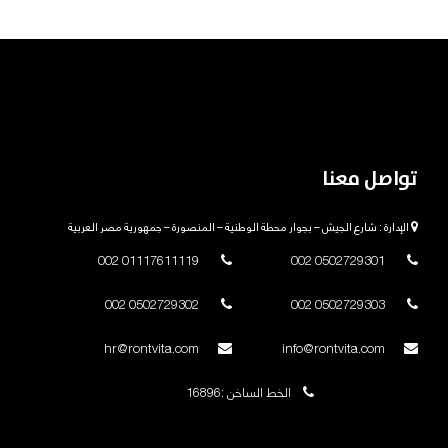
تواصل معنا
الإدارة : شارع الجيش – بجوار محطة الوطنية – المنصورة – جمهورية مصر العربية
01117611119 002
0502729301 002
0502729302 002
0502729303 002
hr@rontvita.com
info@rontvita.com
الخط الساخن :16896