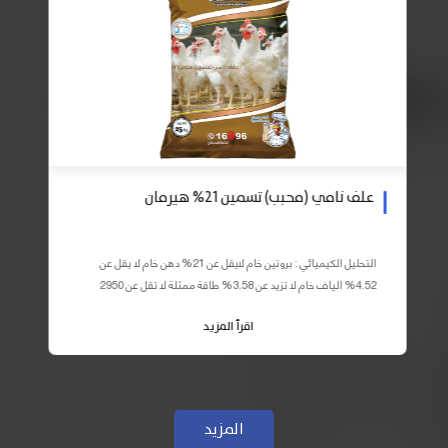
علف نامي (محبب) تسمين 21% هيرمان
التحليل الكيميائي : بروتين خام لايقل عن 21% دهن خام لا يقل عن
4.52% الياف خام لا تزيد عن 3.58% طاقة ممثلة لا تقل عن 2950
كيلو كالوري المكونات : اذرة صفراء 59% – كسب فول...
اقرأ المزيد
المزيد