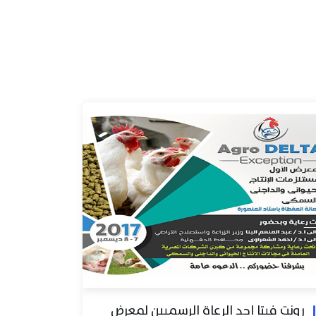
رونت فيتا احد الرعاة الرسميين لمعرض