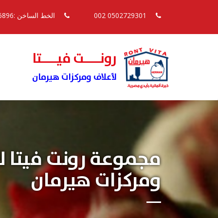
0502729301 002
الخط الساخن :16896
رونــــت فيــــتا
لأعلاف ومركزات هيرمان
مجموعة رونت فيتا ل
ومركزات هيرمان