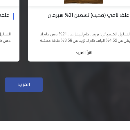
علف بادي نامي تسمين 19% هيرمان
علف نا
التحليل الكيميائي : بروتين خام لايقل عن 19% دهن خام لا
يقل عن 10% الياف خام لا تزيد عن 3.70% طاقة ممثلة لا
تقل عن 2900 كيلو كالوري المكونات : اذرة صفراء 61,03%
اقرأ المزيد
سب فول...
كسب فول...
المزيد