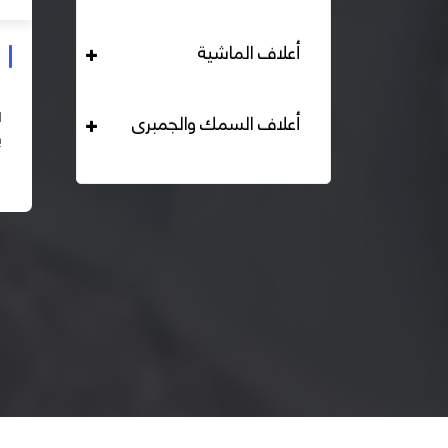
أعلاف الماشية
علف دواجن بياض محبب 16% هيرمان
التحليل الكيميائي : بروتين خام لايقل عن 16% دهن خام لا
أعلاف السمك والجمبرى
يقل عن 2,84% الياف خام لا تزيد عن 2.24% طاقة ممثلة
لا تقل عن 2820 كيلو كالوري المكونات : اذرة صفراء 67% –
اقرأ المزيد
كسب فول...
– ك