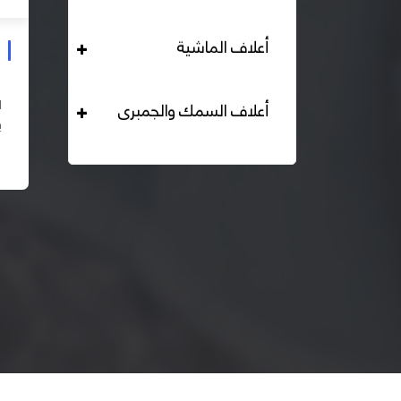
أعلاف الماشية
علف دواجن بياض محبب 16% هيرمان
التحليل الكيميائي : بروتين خام لايقل عن 16% دهن خام لا
أعلاف السمك والجمبرى
يقل عن 2,84% الياف خام لا تزيد عن 2.24% طاقة ممثلة
لا تقل عن 2820 كيلو كالوري المكونات : اذرة صفراء 67% –
اقرأ المزيد
كسب فول...
– ك