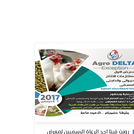
رونت فيتا احد الرعاة الرسميين لمعرض