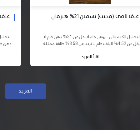
علف بادي نامي تسمين 19% هيرمان
علف نا
التحليل الكيميائي : بروتين خام لايقل عن 19% دهن خام لا
يقل عن 10% الياف خام لا تزيد عن 3.70% طاقة ممثلة لا
تقل عن 2900 كيلو كالوري المكونات : اذرة صفراء 61,03%
اقرأ المزيد
سب فول...
كسب فول...
المزيد