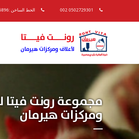
0502729301 002
الخط الساخن :16896
رونــــت فيــــتا
لأعلاف ومركزات هيرمان
مجموعة رونت فيتا ل
ومركزات هيرمان