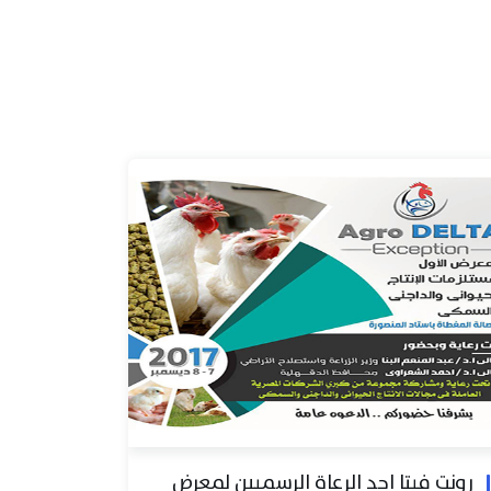
رونت فيتا احد الرعاة الرسميين لمعرض