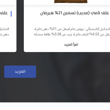
علف بادي نامي تسمين 19% هيرمان
علف نا
التحليل الكيميائي : بروتين خام لايقل عن 19% دهن خام لا
يقل عن 10% الياف خام لا تزيد عن 3.70% طاقة ممثلة لا
تقل عن 2900 كيلو كالوري المكونات : اذرة صفراء 61,03%
اقرأ المزيد
سب فول...
كسب فول...
المزيد