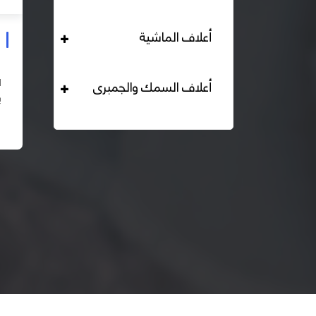
أعلاف الماشية
علف دواجن بياض محبب 16% هيرمان
التحليل الكيميائي : بروتين خام لايقل عن 16% دهن خام لا
أعلاف السمك والجمبرى
يقل عن 2,84% الياف خام لا تزيد عن 2.24% طاقة ممثلة
لا تقل عن 2820 كيلو كالوري المكونات : اذرة صفراء 67% –
اقرأ المزيد
كسب فول...
– ك