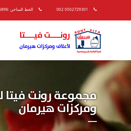
0502729301 002
الخط الساخن :16896
رونــــت فيــــتا
لأعلاف ومركزات هيرمان
مجموعة رونت فيتا ل
ومركزات هيرمان