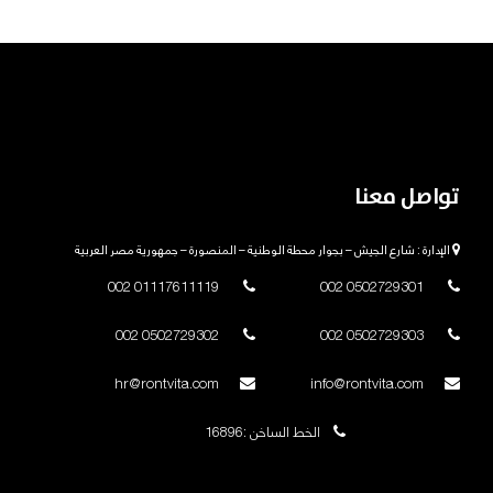
تواصل معنا
الإدارة : شارع الجيش – بجوار محطة الوطنية – المنصورة – جمهورية مصر العربية
01117611119 002
0502729301 002
0502729302 002
0502729303 002
hr@rontvita.com
info@rontvita.com
الخط الساخن :16896