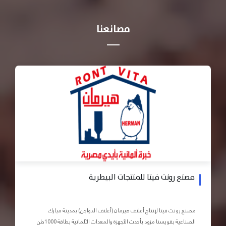
مصانعنا
مصنع رونت فيتا للمنتجات البيطرية
مصنع رونت فيتا لإنتاج أعلاف هيرمان (أعلاف الدواجن) بمدينة مبارك
الصناعية بقويسنا مزود بأحدث الأجهزة والمعدات الآلمانية بطاقة 1000طن