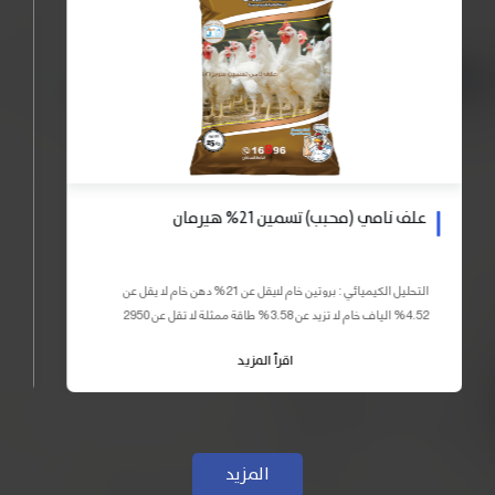
علف نامي (محبب) تسمين 21% هيرمان
التحليل الكيميائي : بروتين خام لايقل عن 21% دهن خام لا يقل عن
4.52% الياف خام لا تزيد عن 3.58% طاقة ممثلة لا تقل عن 2950
كيلو كالوري المكونات : اذرة صفراء 59% – كسب فول...
اقرأ المزيد
المزيد