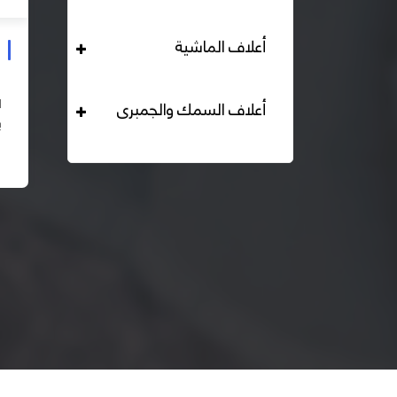
أعلاف الماشية
علف دواجن بياض محبب 16% هيرمان
التحليل الكيميائي : بروتين خام لايقل عن 16% دهن خام لا
أعلاف السمك والجمبرى
يقل عن 2,84% الياف خام لا تزيد عن 2.24% طاقة ممثلة
لا تقل عن 2820 كيلو كالوري المكونات : اذرة صفراء 67% –
اقرأ المزيد
كسب فول...
– ك