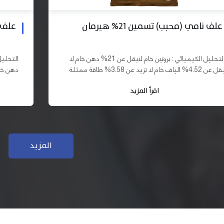
علف بادي نامي تسمين 19% هيرمان
علف نا
التحليل الكيميائي : بروتين خام لايقل عن 19% دهن خام لا
يقل عن 10% الياف خام لا تزيد عن 3.70% طاقة ممثلة لا
تقل عن 2900 كيلو كالوري المكونات : اذرة صفراء 61,03%
اقرأ المزيد
سب فول...
كسب فول...
المزيد