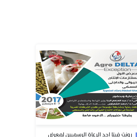
رونت فيتا احد الرعاة الرسميين لمعرض