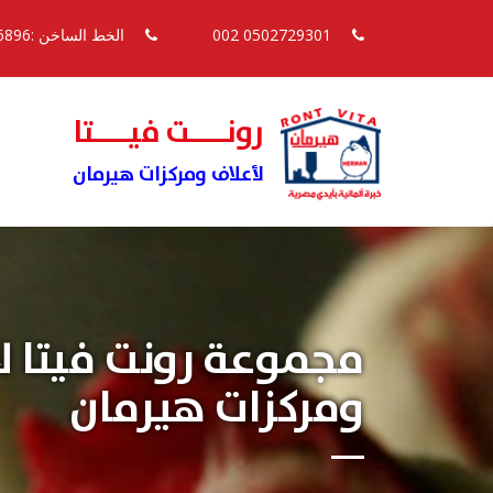
0502729301 002
الخط الساخن :16896
رونــــت فيــــتا
لأعلاف ومركزات هيرمان
مجموعة رونت فيتا ل
ومركزات هيرمان