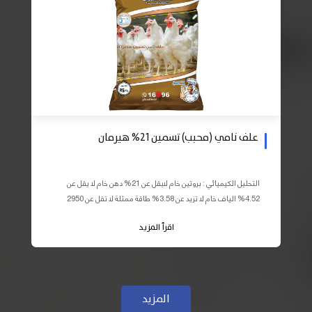
علف نامي (محبب) تسمين 21% هيرمان
التحليل الكيميائي : بروتين خام لايقل عن 21% دهن خام لا يقل عن
4.52% الياف خام لا تزيد عن 3.58% طاقة ممثلة لا تقل عن 2950
كيلو كالوري المكونات : اذرة صفراء 59% – كسب فول...
اقرأ المزيد
المزيد