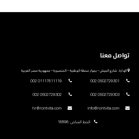
تواصل معنا
الإدارة : شارع الجيش – بجوار محطة الوطنية – المنصورة – جمهورية مصر العربية
01117611119 002
0502729301 002
0502729302 002
0502729303 002
hr@rontvita.com
info@rontvita.com
الخط الساخن :16896