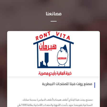
مصانعنا
مصنع رونت فيتا للمنتجات البيطرية
مصنع رونت فيتا لإنتاج أعلاف هيرمان (أعلاف الدواجن) بمدينة مبارك
الصناعية بقويسنا مزود بأحدث الأجهزة والمعدات الآلمانية بطاقة 1000طن