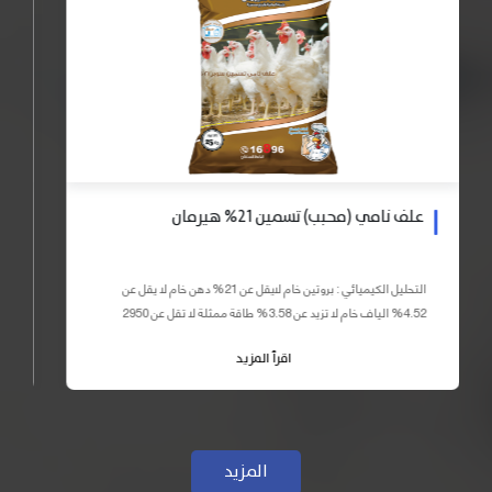
علف نامي (محبب) تسمين 21% هيرمان
التحليل الكيميائي : بروتين خام لايقل عن 21% دهن خام لا يقل عن
4.52% الياف خام لا تزيد عن 3.58% طاقة ممثلة لا تقل عن 2950
كيلو كالوري المكونات : اذرة صفراء 59% – كسب فول...
اقرأ المزيد
المزيد