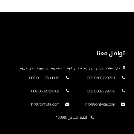
تواصل معنا
الإدارة : شارع الجيش – بجوار محطة الوطنية – المنصورة – جمهورية مصر العربية
01117611119 002
0502729301 002
0502729302 002
0502729303 002
hr@rontvita.com
info@rontvita.com
الخط الساخن :16896