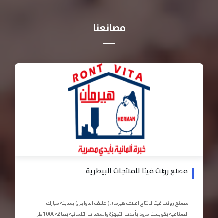
مصانعنا
مصنع رونت فيتا للمنتجات البيطرية
مصنع رونت فيتا لإنتاج أعلاف هيرمان (أعلاف الدواجن) بمدينة مبارك
الصناعية بقويسنا مزود بأحدث الأجهزة والمعدات الآلمانية بطاقة 1000طن