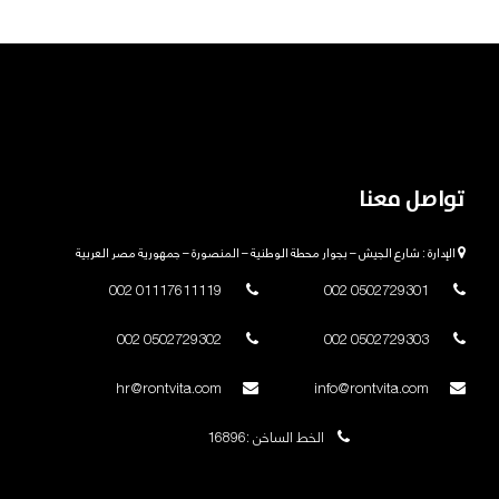
تواصل معنا
الإدارة : شارع الجيش – بجوار محطة الوطنية – المنصورة – جمهورية مصر العربية
01117611119 002
0502729301 002
0502729302 002
0502729303 002
hr@rontvita.com
info@rontvita.com
الخط الساخن :16896