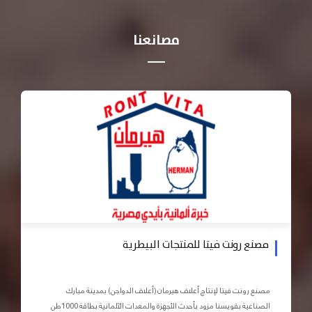
مصانعنا
مصنع رونت فيتا للمنتجات البيطرية
مصنع رونت فيتا لإنتاج أعلاف هيرمان (أعلاف الدواجن) بمدينة مبارك
الصناعية بقويسنا مزود بأحدث الأجهزة والمعدات الآلمانية بطاقة 1000طن