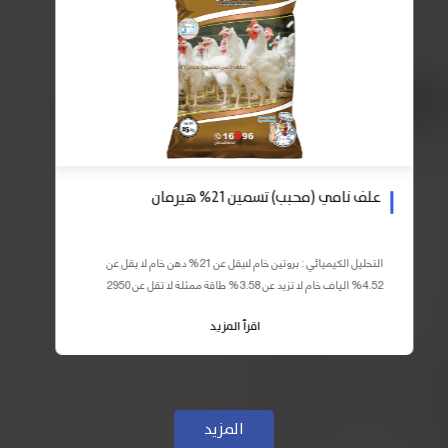
علف نامي (محبب) تسمين 21% هيرمان
التحليل الكيميائي : بروتين خام لايقل عن 21% دهن خام لا يقل عن
4.52% الياف خام لا تزيد عن 3.58% طاقة ممثلة لا تقل عن 2950
كيلو كالوري المكونات : اذرة صفراء 59% – كسب فول...
اقرأ المزيد
المزيد