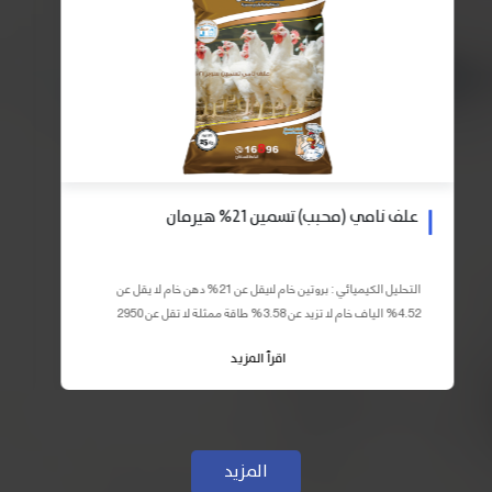
علف نامي (محبب) تسمين 21% هيرمان
التحليل الكيميائي : بروتين خام لايقل عن 21% دهن خام لا يقل عن
4.52% الياف خام لا تزيد عن 3.58% طاقة ممثلة لا تقل عن 2950
كيلو كالوري المكونات : اذرة صفراء 59% – كسب فول...
اقرأ المزيد
المزيد