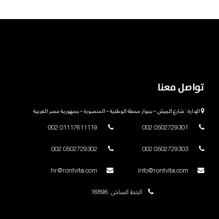
تواصل معنا
الإدارة : شارع الجيش – بجوار محطة الوطنية – المنصورة – جمهورية مصر العربية
01117611119 002
0502729301 002
0502729302 002
0502729303 002
hr@rontvita.com
info@rontvita.com
الخط الساخن :16896