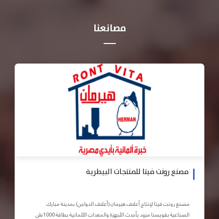
مصانعنا
مصنع رونت فيتا للمنتجات البيطرية
مصنع رونت فيتا لإنتاج أعلاف هيرمان (أعلاف الدواجن) بمدينة مبارك
الصناعية بقويسنا مزود بأحدث الأجهزة والمعدات الآلمانية بطاقة 1000طن