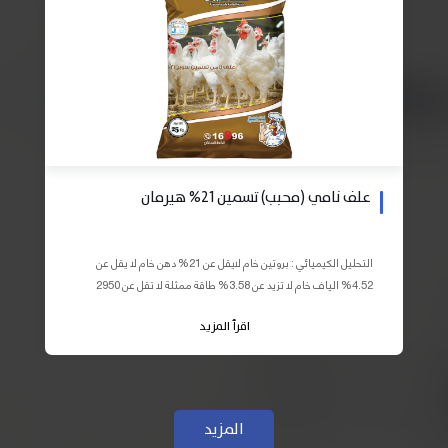
علف نامي (محبب) تسمين 21% هيرمان
التحليل الكيميائي : بروتين خام لايقل عن 21% دهن خام لا يقل عن
4.52% الياف خام لا تزيد عن 3.58% طاقة ممثلة لا تقل عن 2950
كيلو كالوري المكونات : اذرة صفراء 59% – كسب فول...
اقرأ المزيد
المزيد