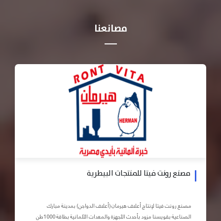
مصانعنا
مصنع رونت فيتا للمنتجات البيطرية
مصنع رونت فيتا لإنتاج أعلاف هيرمان (أعلاف الدواجن) بمدينة مبارك
الصناعية بقويسنا مزود بأحدث الأجهزة والمعدات الآلمانية بطاقة 1000طن