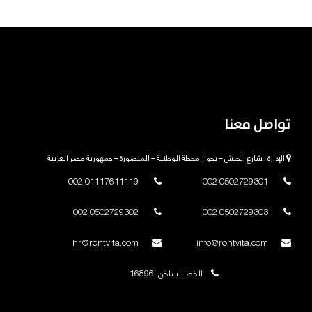
تواصل معنا
الإدارة : شارع الجيش – بجوار محطة الوطنية – المنصورة – جمهورية مصر العربية
01117611119 002
0502729301 002
0502729302 002
0502729303 002
hr@rontvita.com
info@rontvita.com
الخط الساخن :16896