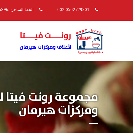
0502729301 002
الخط الساخن :16896
رونــــت فيــــتا
لأعلاف ومركزات هيرمان
مجموعة رونت فيتا ل
ومركزات هيرمان