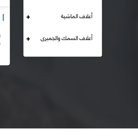
أعلاف الماشية
علف دواجن بياض محبب 16% هيرمان
التحليل الكيميائي : بروتين خام لايقل عن 16% دهن خام لا
أعلاف السمك والجمبرى
يقل عن 2,84% الياف خام لا تزيد عن 2.24% طاقة ممثلة
لا تقل عن 2820 كيلو كالوري المكونات : اذرة صفراء 67% –
اقرأ المزيد
كسب فول...
– ك