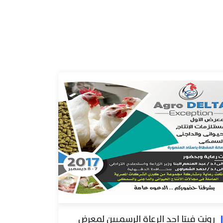
رونت فيتا احد الرعاة الرسميين لمعرض