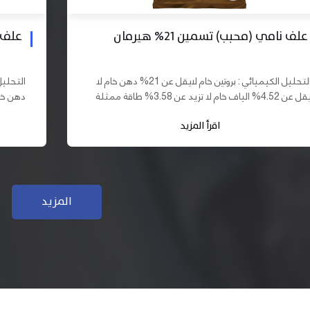
علف بادي نامي تسمين 19% هيرمان
علف نا
التحليل الكيميائي : بروتين خام لايقل عن 19% دهن خام لا
يقل عن 10% الياف خام لا تزيد عن 3.70% طاقة ممثلة لا
تقل عن 2900 كيلو كالوري المكونات : اذرة صفراء 61,03%
اقرأ المزيد
سب فول...
كسب فول...
المزيد