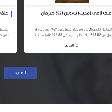
علف بادي نامي تسمين 19% هيرمان
علف نا
التحليل الكيميائي : بروتين خام لايقل عن 19% دهن خام لا
يقل عن 10% الياف خام لا تزيد عن 3.70% طاقة ممثلة لا
تقل عن 2900 كيلو كالوري المكونات : اذرة صفراء 61,03%
اقرأ المزيد
سب فول...
كسب فول...
المزيد