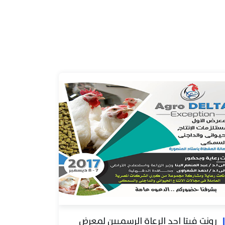
رونت فيتا احد الرعاة الرسميين لمعرض