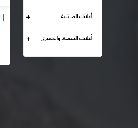
أعلاف الماشية
علف دواجن بياض محبب 16% هيرمان
التحليل الكيميائي : بروتين خام لايقل عن 16% دهن خام لا
أعلاف السمك والجمبرى
يقل عن 2,84% الياف خام لا تزيد عن 2.24% طاقة ممثلة
لا تقل عن 2820 كيلو كالوري المكونات : اذرة صفراء 67% –
اقرأ المزيد
كسب فول...
– ك