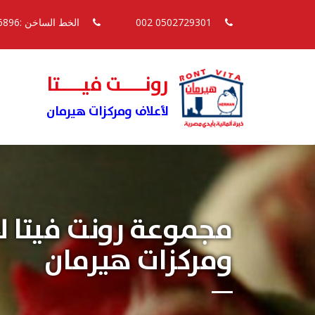
0502729301 002
الخط الساخن :16896
رونــــت فيــــتا
لأعلاف ومركزات هيرمان
مجموعة رونت فيتا ل
ومركزات هيرمان