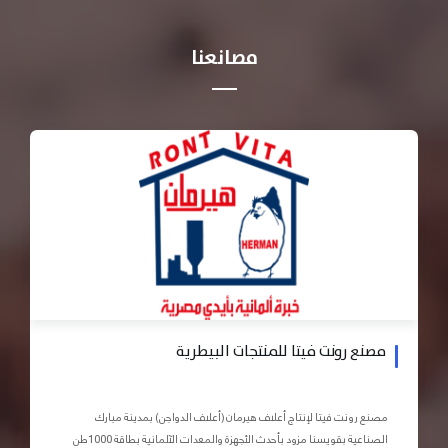
مصانعنا
مصنع رونت فيتا للمنتجات البيطرية
مصنع رونت فيتا لإنتاج أعلاف هيرمان (أعلاف الدواجن) بمدينة مبارك
الصناعية بقويسنا مزود بأحدث الأجهزة والمعدات الآلمانية بطاقة 1000طن