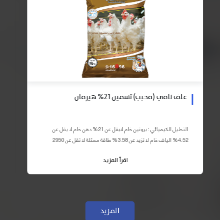
علف نامي (محبب) تسمين 21% هيرمان
التحليل الكيميائي : بروتين خام لايقل عن 21% دهن خام لا يقل عن
4.52% الياف خام لا تزيد عن 3.58% طاقة ممثلة لا تقل عن 2950
كيلو كالوري المكونات : اذرة صفراء 59% – كسب فول...
اقرأ المزيد
المزيد