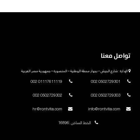
تواصل معنا
الإدارة : شارع الجيش – بجوار محطة الوطنية – المنصورة – جمهورية مصر العربية
01117611119 002
0502729301 002
0502729302 002
0502729303 002
hr@rontvita.com
info@rontvita.com
الخط الساخن :16896