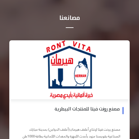
مصانعنا
مصنع رونت فيتا للمنتجات البيطرية
مصنع رونت فيتا لإنتاج أعلاف هيرمان (أعلاف الدواجن) بمدينة مبارك
الصناعية بقويسنا مزود بأحدث الأجهزة والمعدات الآلمانية بطاقة 1000طن