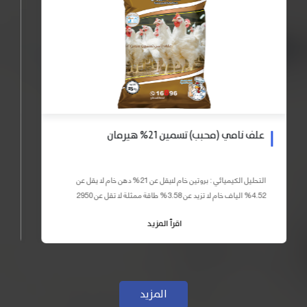
علف نامي (محبب) تسمين 21% هيرمان
التحليل الكيميائي : بروتين خام لايقل عن 21% دهن خام لا يقل عن
4.52% الياف خام لا تزيد عن 3.58% طاقة ممثلة لا تقل عن 2950
كيلو كالوري المكونات : اذرة صفراء 59% – كسب فول...
اقرأ المزيد
المزيد