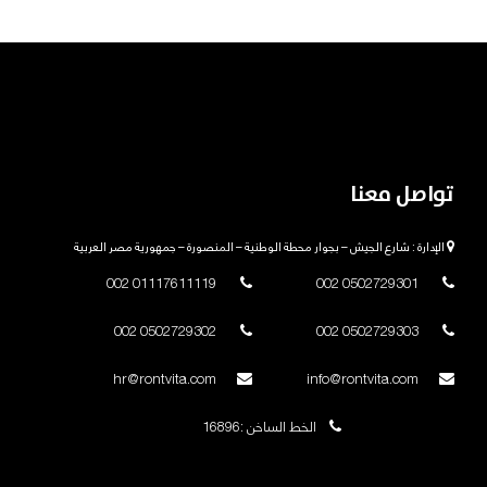
تواصل معنا
الإدارة : شارع الجيش – بجوار محطة الوطنية – المنصورة – جمهورية مصر العربية
01117611119 002
0502729301 002
0502729302 002
0502729303 002
hr@rontvita.com
info@rontvita.com
الخط الساخن :16896