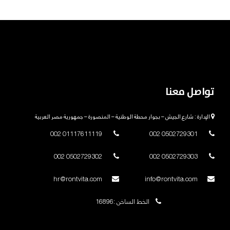
تواصل معنا
الإدارة : شارع الجيش – بجوار محطة الوطنية – المنصورة – جمهورية مصر العربية
01117611119 002
0502729301 002
0502729302 002
0502729303 002
hr@rontvita.com
info@rontvita.com
الخط الساخن :16896