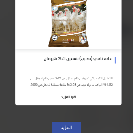
علف نامي (محبب) تسمين 21% هيرمان
التحليل الكيميائي : بروتين خام لايقل عن 21% دهن خام لا يقل عن
4.52% الياف خام لا تزيد عن 3.58% طاقة ممثلة لا تقل عن 2950
كيلو كالوري المكونات : اذرة صفراء 59% – كسب فول...
اقرأ المزيد
المزيد