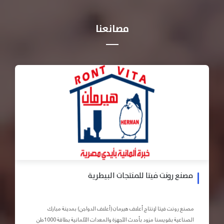
مصانعنا
مصنع رونت فيتا للمنتجات البيطرية
مصنع رونت فيتا لإنتاج أعلاف هيرمان (أعلاف الدواجن) بمدينة مبارك
الصناعية بقويسنا مزود بأحدث الأجهزة والمعدات الآلمانية بطاقة 1000طن