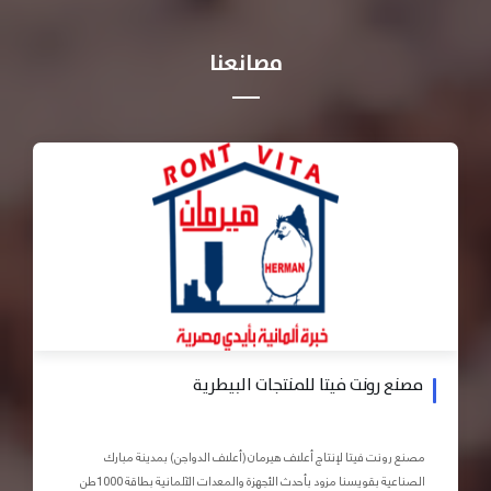
مصانعنا
مصنع رونت فيتا للمنتجات البيطرية
مصنع رونت فيتا لإنتاج أعلاف هيرمان (أعلاف الدواجن) بمدينة مبارك
الصناعية بقويسنا مزود بأحدث الأجهزة والمعدات الآلمانية بطاقة 1000طن