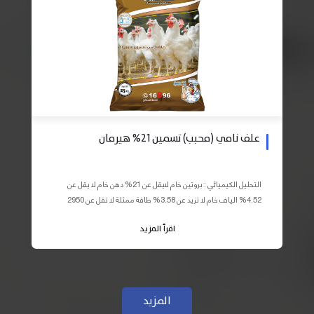
علف نامي (محبب) تسمين 21% هيرمان
التحليل الكيميائي : بروتين خام لايقل عن 21% دهن خام لا يقل عن
4.52% الياف خام لا تزيد عن 3.58% طاقة ممثلة لا تقل عن 2950
كيلو كالوري المكونات : اذرة صفراء 59% – كسب فول...
اقرأ المزيد
المزيد