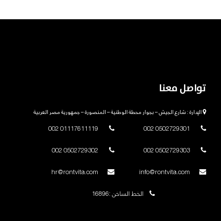
تواصل معنا
الإدارة : شارع الجيش – بجوار محطة الوطنية – المنصورة – جمهورية مصر العربية
01117611119 002
0502729301 002
0502729302 002
0502729303 002
hr@rontvita.com
info@rontvita.com
الخط الساخن :16896