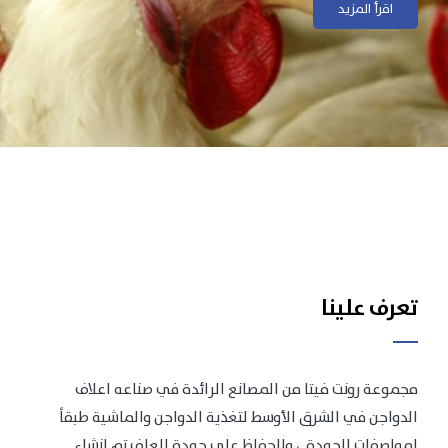
اقرأ المزيد
اقرأ المزيد
تعرف علينا
مجموعة رونت فيتا من المصانع الرائدة في صناعه اعلاف
الدواجن في الشرق الأوسط لتغذية الدواجن والماشية طبقاً
لمواصفات الجودة .، وللحفاظ على جودة العلف تم انشاء