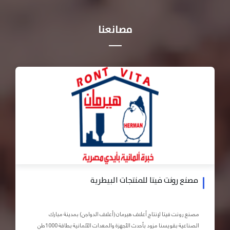
مصانعنا
مصنع رونت فيتا للمنتجات البيطرية
مصنع رونت فيتا لإنتاج أعلاف هيرمان (أعلاف الدواجن) بمدينة مبارك
الصناعية بقويسنا مزود بأحدث الأجهزة والمعدات الآلمانية بطاقة 1000طن