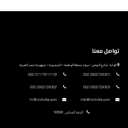
تواصل معنا
الإدارة : شارع الجيش – بجوار محطة الوطنية – المنصورة – جمهورية مصر العربية
01117611119 002
0502729301 002
0502729302 002
0502729303 002
hr@rontvita.com
info@rontvita.com
الخط الساخن :16896