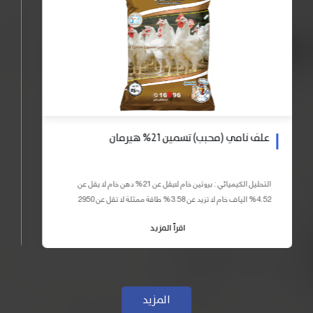
علف نامي (محبب) تسمين 21% هيرمان
التحليل الكيميائي : بروتين خام لايقل عن 21% دهن خام لا يقل عن
4.52% الياف خام لا تزيد عن 3.58% طاقة ممثلة لا تقل عن 2950
كيلو كالوري المكونات : اذرة صفراء 59% – كسب فول...
اقرأ المزيد
المزيد