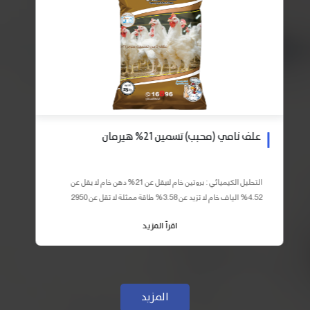
علف نامي (محبب) تسمين 21% هيرمان
التحليل الكيميائي : بروتين خام لايقل عن 21% دهن خام لا يقل عن
4.52% الياف خام لا تزيد عن 3.58% طاقة ممثلة لا تقل عن 2950
كيلو كالوري المكونات : اذرة صفراء 59% – كسب فول...
اقرأ المزيد
المزيد