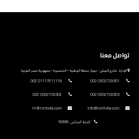
تواصل معنا
الإدارة : شارع الجيش – بجوار محطة الوطنية – المنصورة – جمهورية مصر العربية
01117611119 002
0502729301 002
0502729302 002
0502729303 002
hr@rontvita.com
info@rontvita.com
الخط الساخن :16896