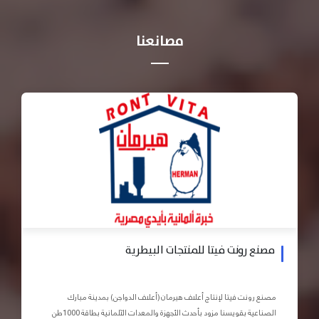
مصانعنا
مصنع رونت فيتا للمنتجات البيطرية
مصنع رونت فيتا لإنتاج أعلاف هيرمان (أعلاف الدواجن) بمدينة مبارك
الصناعية بقويسنا مزود بأحدث الأجهزة والمعدات الآلمانية بطاقة 1000طن