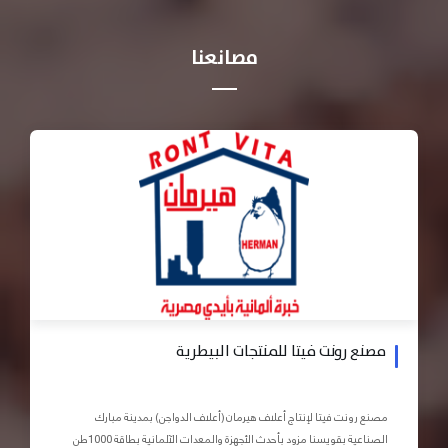
مصانعنا
مصنع رونت فيتا للمنتجات البيطرية
مصنع رونت فيتا لإنتاج أعلاف هيرمان (أعلاف الدواجن) بمدينة مبارك
الصناعية بقويسنا مزود بأحدث الأجهزة والمعدات الآلمانية بطاقة 1000طن