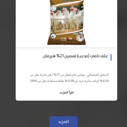
علف نامي (محبب) تسمين 21% هيرمان
التحليل الكيميائي : بروتين خام لايقل عن 21% دهن خام لا يقل عن
4.52% الياف خام لا تزيد عن 3.58% طاقة ممثلة لا تقل عن 2950
كيلو كالوري المكونات : اذرة صفراء 59% – كسب فول...
اقرأ المزيد
المزيد