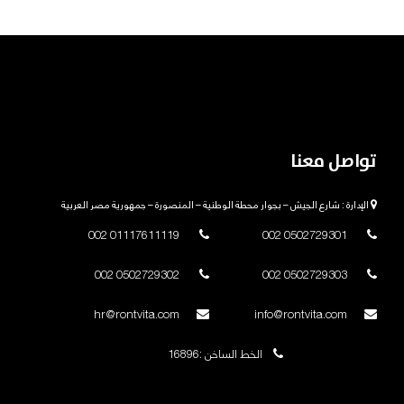
تواصل معنا
الإدارة : شارع الجيش – بجوار محطة الوطنية – المنصورة – جمهورية مصر العربية
01117611119 002
0502729301 002
0502729302 002
0502729303 002
hr@rontvita.com
info@rontvita.com
الخط الساخن :16896