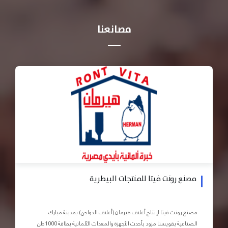
مصانعنا
مصنع رونت فيتا للمنتجات البيطرية
مصنع رونت فيتا لإنتاج أعلاف هيرمان (أعلاف الدواجن) بمدينة مبارك
الصناعية بقويسنا مزود بأحدث الأجهزة والمعدات الآلمانية بطاقة 1000طن