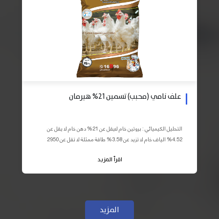
علف نامي (محبب) تسمين 21% هيرمان
التحليل الكيميائي : بروتين خام لايقل عن 21% دهن خام لا يقل عن
4.52% الياف خام لا تزيد عن 3.58% طاقة ممثلة لا تقل عن 2950
كيلو كالوري المكونات : اذرة صفراء 59% – كسب فول...
اقرأ المزيد
المزيد