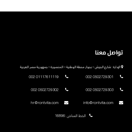
تواصل معنا
الإدارة : شارع الجيش – بجوار محطة الوطنية – المنصورة – جمهورية مصر العربية
01117611119 002
0502729301 002
0502729302 002
0502729303 002
hr@rontvita.com
info@rontvita.com
الخط الساخن :16896