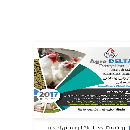
رونت فيتا احد الرعاة الرسميين لمعرض