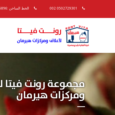
0502729301 002
الخط الساخن :16896
رونــــت فيــــتا
لأعلاف ومركزات هيرمان
مجموعة رونت فيتا ل
ومركزات هيرمان