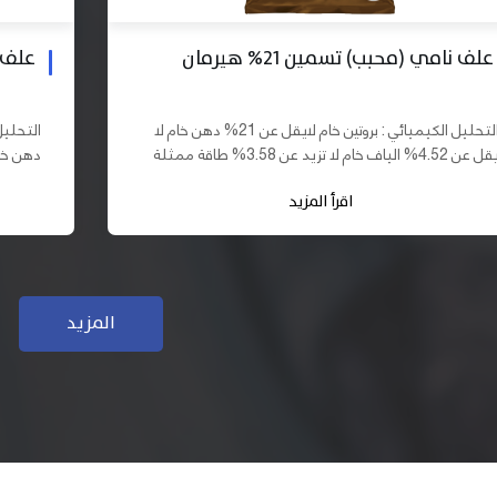
علف بادي نامي تسمين 19% هيرمان
علف نا
التحليل الكيميائي : بروتين خام لايقل عن 19% دهن خام لا
يقل عن 10% الياف خام لا تزيد عن 3.70% طاقة ممثلة لا
تقل عن 2900 كيلو كالوري المكونات : اذرة صفراء 61,03%
اقرأ المزيد
سب فول...
كسب فول...
المزيد