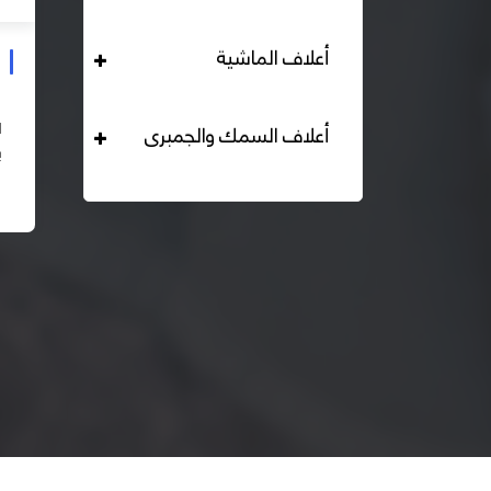
أعلاف الماشية
علف دواجن بياض محبب 16% هيرمان
التحليل الكيميائي : بروتين خام لايقل عن 16% دهن خام لا
أعلاف السمك والجمبرى
يقل عن 2,84% الياف خام لا تزيد عن 2.24% طاقة ممثلة
لا تقل عن 2820 كيلو كالوري المكونات : اذرة صفراء 67% –
اقرأ المزيد
كسب فول...
– ك