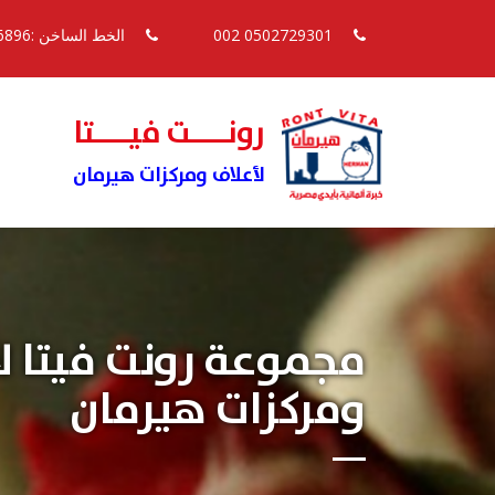
0502729301 002
الخط الساخن :16896
رونــــت فيــــتا
لأعلاف ومركزات هيرمان
مجموعة رونت فيتا ل
ومركزات هيرمان