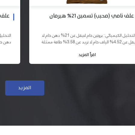
علف بادي نامي تسمين 19% هيرمان
علف نا
التحليل الكيميائي : بروتين خام لايقل عن 19% دهن خام لا
يقل عن 10% الياف خام لا تزيد عن 3.70% طاقة ممثلة لا
تقل عن 2900 كيلو كالوري المكونات : اذرة صفراء 61,03%
اقرأ المزيد
سب فول...
كسب فول...
المزيد