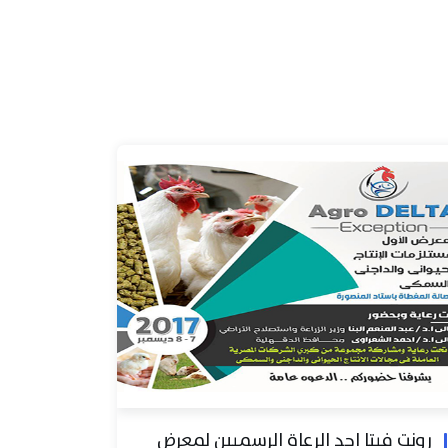
رونت فيتا احد الرعاة الرسميين لمعرض