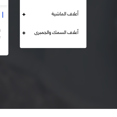
أعلاف الماشية
علف دواجن بياض محبب 16% هيرمان
التحليل الكيميائي : بروتين خام لايقل عن 16% دهن خام لا
أعلاف السمك والجمبرى
يقل عن 2,84% الياف خام لا تزيد عن 2.24% طاقة ممثلة
لا تقل عن 2820 كيلو كالوري المكونات : اذرة صفراء 67% –
اقرأ المزيد
كسب فول...
– ك