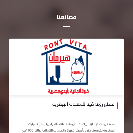
مصانعنا
مصنع رونت فيتا للمنتجات البيطرية
مصنع رونت فيتا لإنتاج أعلاف هيرمان (أعلاف الدواجن) بمدينة مبارك
الصناعية بقويسنا مزود بأحدث الأجهزة والمعدات الآلمانية بطاقة 1000طن