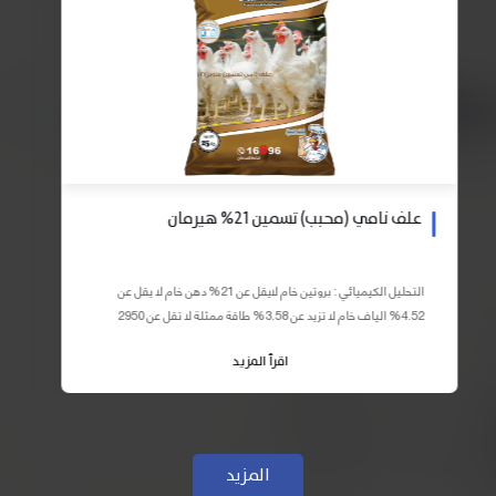
علف نامي (محبب) تسمين 21% هيرمان
التحليل الكيميائي : بروتين خام لايقل عن 21% دهن خام لا يقل عن
4.52% الياف خام لا تزيد عن 3.58% طاقة ممثلة لا تقل عن 2950
كيلو كالوري المكونات : اذرة صفراء 59% – كسب فول...
اقرأ المزيد
المزيد