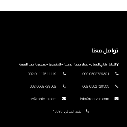
تواصل معنا
الإدارة : شارع الجيش – بجوار محطة الوطنية – المنصورة – جمهورية مصر العربية
01117611119 002
0502729301 002
0502729302 002
0502729303 002
hr@rontvita.com
info@rontvita.com
الخط الساخن :16896