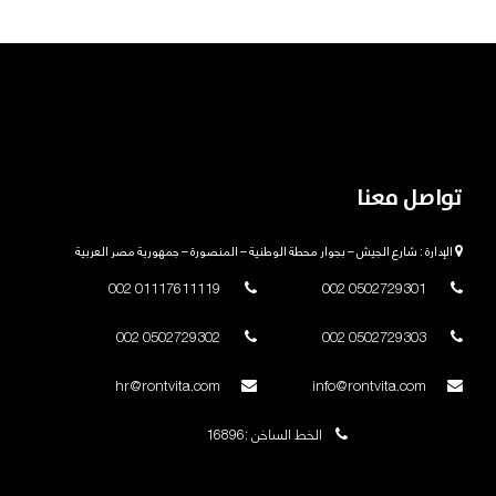
تواصل معنا
الإدارة : شارع الجيش – بجوار محطة الوطنية – المنصورة – جمهورية مصر العربية
01117611119 002
0502729301 002
0502729302 002
0502729303 002
hr@rontvita.com
info@rontvita.com
الخط الساخن :16896