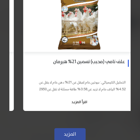
علف نامي (محبب) تسمين 21% هيرمان
التحليل الكيميائي : بروتين خام لايقل عن 21% دهن خام لا يقل عن
4.52% الياف خام لا تزيد عن 3.58% طاقة ممثلة لا تقل عن 2950
كيلو كالوري المكونات : اذرة صفراء 59% – كسب فول...
اقرأ المزيد
المزيد