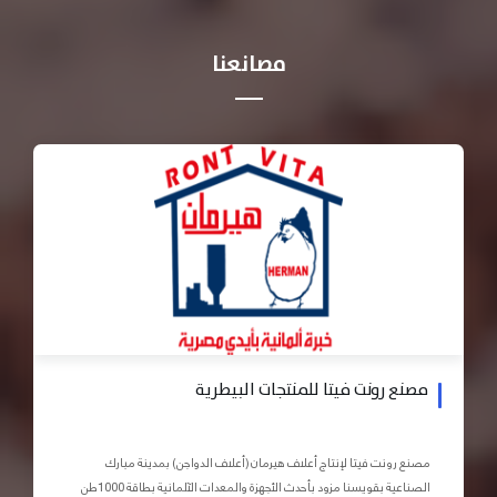
مصانعنا
مصنع رونت فيتا للمنتجات البيطرية
مصنع رونت فيتا لإنتاج أعلاف هيرمان (أعلاف الدواجن) بمدينة مبارك
الصناعية بقويسنا مزود بأحدث الأجهزة والمعدات الآلمانية بطاقة 1000طن