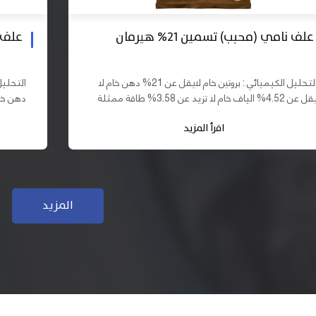
علف بادي نامي تسمين 19% هيرمان
علف نا
التحليل الكيميائي : بروتين خام لايقل عن 19% دهن خام لا
يقل عن 10% الياف خام لا تزيد عن 3.70% طاقة ممثلة لا
تقل عن 2900 كيلو كالوري المكونات : اذرة صفراء 61,03%
اقرأ المزيد
سب فول...
كسب فول...
المزيد