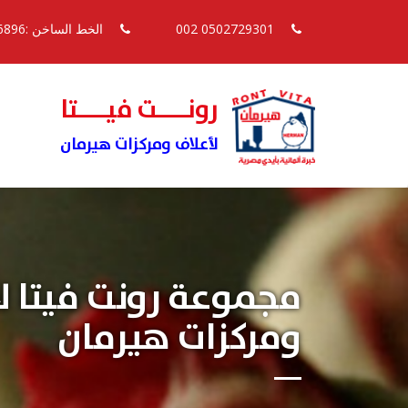
0502729301 002
الخط الساخن :16896
رونــــت فيــــتا
لأعلاف ومركزات هيرمان
مجموعة رونت فيتا ل
ومركزات هيرمان