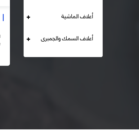
أعلاف الماشية
علف دواجن بياض محبب 16% هيرمان
التحليل الكيميائي : بروتين خام لايقل عن 16% دهن خام لا
أعلاف السمك والجمبرى
يقل عن 2,84% الياف خام لا تزيد عن 2.24% طاقة ممثلة
لا تقل عن 2820 كيلو كالوري المكونات : اذرة صفراء 67% –
اقرأ المزيد
كسب فول...
– ك