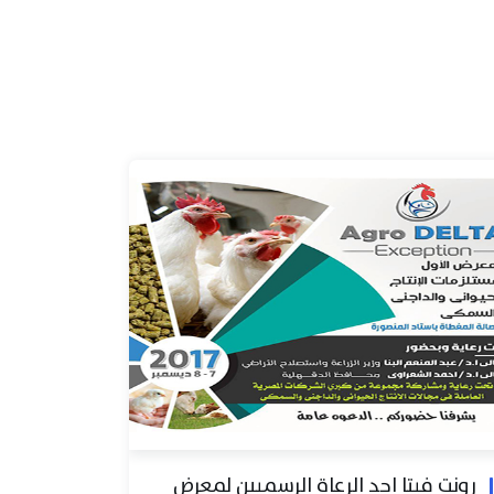
رونت فيتا احد الرعاة الرسميين لمعرض