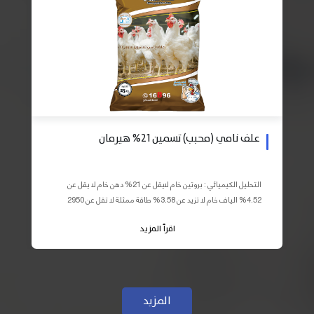
علف نامي (محبب) تسمين 21% هيرمان
التحليل الكيميائي : بروتين خام لايقل عن 21% دهن خام لا يقل عن
4.52% الياف خام لا تزيد عن 3.58% طاقة ممثلة لا تقل عن 2950
كيلو كالوري المكونات : اذرة صفراء 59% – كسب فول...
اقرأ المزيد
المزيد