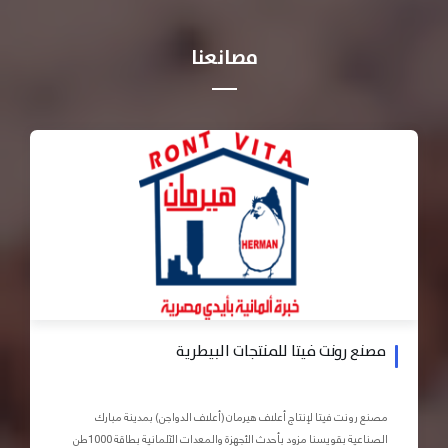
مصانعنا
مصنع رونت فيتا للمنتجات البيطرية
مصنع رونت فيتا لإنتاج أعلاف هيرمان (أعلاف الدواجن) بمدينة مبارك
الصناعية بقويسنا مزود بأحدث الأجهزة والمعدات الآلمانية بطاقة 1000طن