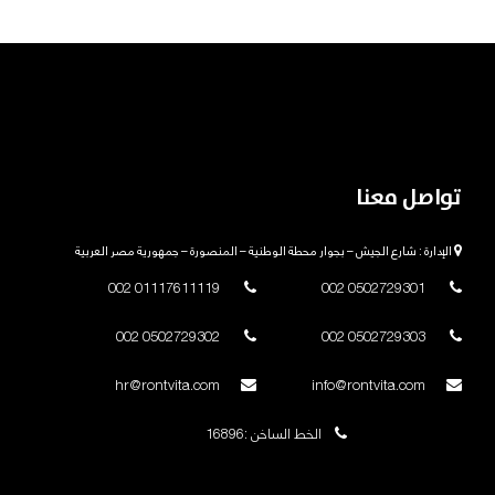
تواصل معنا
الإدارة : شارع الجيش – بجوار محطة الوطنية – المنصورة – جمهورية مصر العربية
01117611119 002
0502729301 002
0502729302 002
0502729303 002
hr@rontvita.com
info@rontvita.com
الخط الساخن :16896