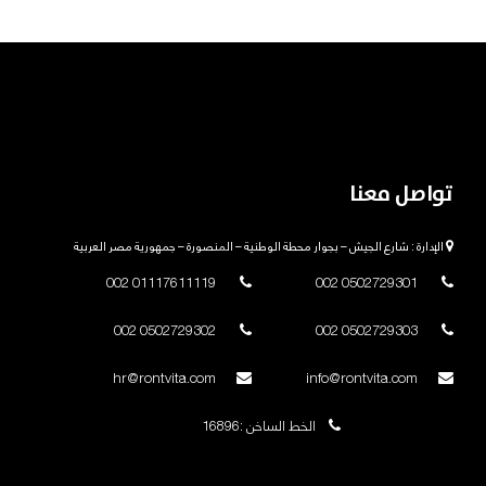
تواصل معنا
الإدارة : شارع الجيش – بجوار محطة الوطنية – المنصورة – جمهورية مصر العربية
01117611119 002
0502729301 002
0502729302 002
0502729303 002
hr@rontvita.com
info@rontvita.com
الخط الساخن :16896