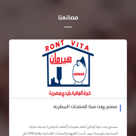
مصانعنا
مصنع رونت فيتا للمنتجات البيطرية
مصنع رونت فيتا لإنتاج أعلاف هيرمان (أعلاف الدواجن) بمدينة مبارك
الصناعية بقويسنا مزود بأحدث الأجهزة والمعدات الآلمانية بطاقة 1000طن