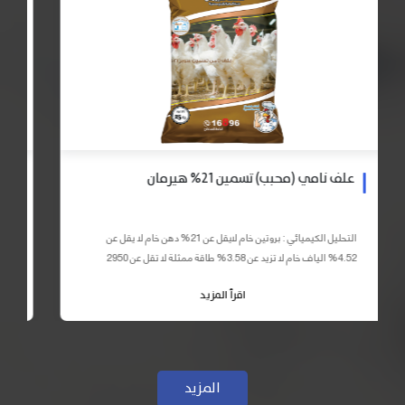
علف نامي (محبب) تسمين 21% هيرمان
التحليل الكيميائي : بروتين خام لايقل عن 21% دهن خام لا يقل عن
4.52% الياف خام لا تزيد عن 3.58% طاقة ممثلة لا تقل عن 2950
كيلو كالوري المكونات : اذرة صفراء 59% – كسب فول...
اقرأ المزيد
المزيد