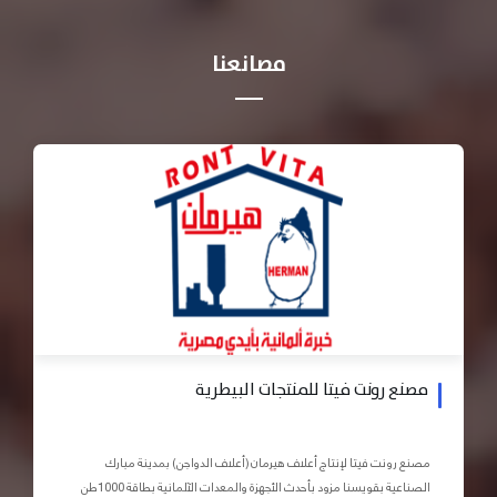
مصانعنا
مصنع رونت فيتا للمنتجات البيطرية
مصنع رونت فيتا لإنتاج أعلاف هيرمان (أعلاف الدواجن) بمدينة مبارك
الصناعية بقويسنا مزود بأحدث الأجهزة والمعدات الآلمانية بطاقة 1000طن