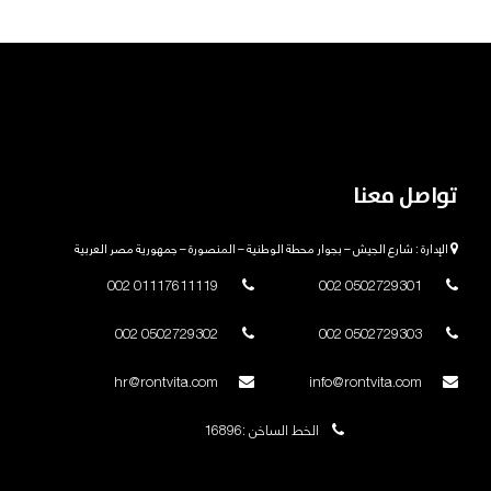
تواصل معنا
الإدارة : شارع الجيش – بجوار محطة الوطنية – المنصورة – جمهورية مصر العربية
01117611119 002
0502729301 002
0502729302 002
0502729303 002
hr@rontvita.com
info@rontvita.com
الخط الساخن :16896