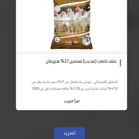
علف نامي (محبب) تسمين 21% هيرمان
التحليل الكيميائي : بروتين خام لايقل عن 21% دهن خام لا يقل عن
4.52% الياف خام لا تزيد عن 3.58% طاقة ممثلة لا تقل عن 2950
كيلو كالوري المكونات : اذرة صفراء 59% – كسب فول...
اقرأ المزيد
المزيد