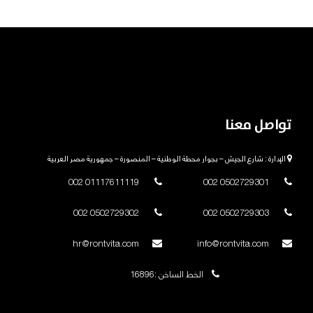
تواصل معنا
الإدارة : شارع الجيش – بجوار محطة الوطنية – المنصورة – جمهورية مصر العربية
01117611119 002
0502729301 002
0502729302 002
0502729303 002
hr@rontvita.com
info@rontvita.com
الخط الساخن :16896