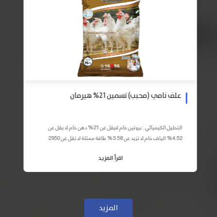
علف نامي (محبب) تسمين 21% هيرمان
التحليل الكيميائي : بروتين خام لايقل عن 21% دهن خام لا يقل عن
4.52% الياف خام لا تزيد عن 3.58% طاقة ممثلة لا تقل عن 2950
كيلو كالوري المكونات : اذرة صفراء 59% – كسب فول...
اقرأ المزيد
المزيد