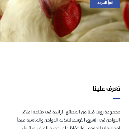
اقرأ المزيد
اقرأ المزيد
تعرف علينا
مجموعة رونت فيتا من المصانع الرائدة في صناعه اعلاف
الدواجن في الشرق الأوسط لتغذية الدواجن والماشية طبقاً
لمواصفات الجودة .، وللحفاظ على جودة العلف تم انشاء