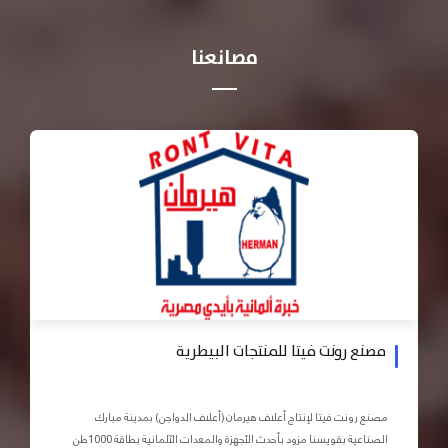
مصانعنا
مصنع رونت فيتا للمنتجات البيطرية
مصنع رونت فيتا لإنتاج أعلاف هيرمان (أعلاف الدواجن) بمدينة مبارك
الصناعية بقويسنا مزود بأحدث الأجهزة والمعدات الآلمانية بطاقة 1000طن