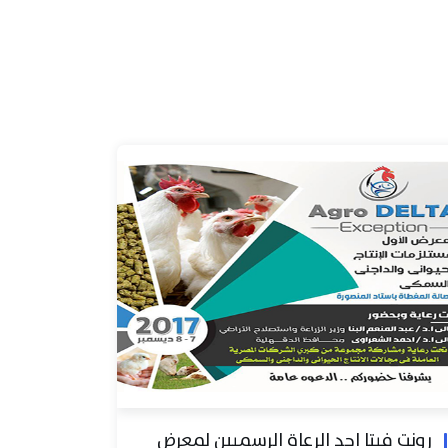
رونت فيتا احد الرعاة الرسميين لمعرض