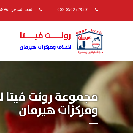
0502729301 002
الخط الساخن :16896
رونــــت فيــــتا
لأعلاف ومركزات هيرمان
مجموعة رونت فيتا ل
ومركزات هيرمان