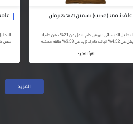
علف بادي نامي تسمين 19% هيرمان
علف نا
التحليل الكيميائي : بروتين خام لايقل عن 19% دهن خام لا
يقل عن 10% الياف خام لا تزيد عن 3.70% طاقة ممثلة لا
تقل عن 2900 كيلو كالوري المكونات : اذرة صفراء 61,03%
اقرأ المزيد
سب فول...
كسب فول...
المزيد