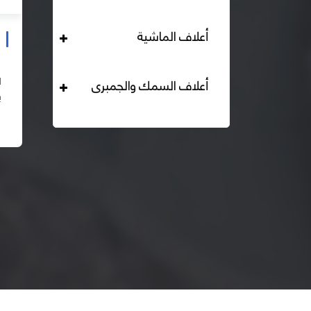
أعلاف الماشية
علف دواجن بياض محبب 16% هيرمان
التحليل الكيميائي : بروتين خام لايقل عن 16% دهن خام لا
أعلاف السمك والجمبرى
يقل عن 2,84% الياف خام لا تزيد عن 2.24% طاقة ممثلة
لا تقل عن 2820 كيلو كالوري المكونات : اذرة صفراء 67% –
اقرأ المزيد
كسب فول...
– ك