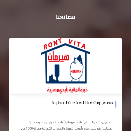
مصانعنا
مصنع رونت فيتا للمنتجات البيطرية
مصنع رونت فيتا لإنتاج أعلاف هيرمان (أعلاف الدواجن) بمدينة مبارك
الصناعية بقويسنا مزود بأحدث الأجهزة والمعدات الآلمانية بطاقة 1000طن