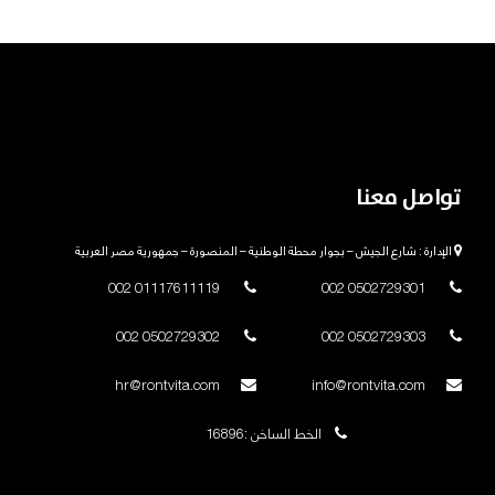
تواصل معنا
الإدارة : شارع الجيش – بجوار محطة الوطنية – المنصورة – جمهورية مصر العربية
01117611119 002
0502729301 002
0502729302 002
0502729303 002
hr@rontvita.com
info@rontvita.com
الخط الساخن :16896