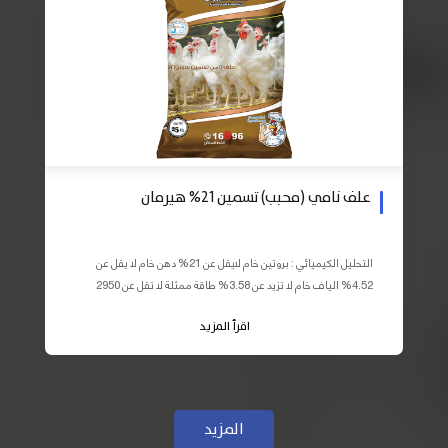
علف نامي (محبب) تسمين 21% هيرمان
التحليل الكيميائي : بروتين خام لايقل عن 21% دهن خام لا يقل عن
4.52% الياف خام لا تزيد عن 3.58% طاقة ممثلة لا تقل عن 2950
كيلو كالوري المكونات : اذرة صفراء 59% – كسب فول...
اقرأ المزيد
المزيد