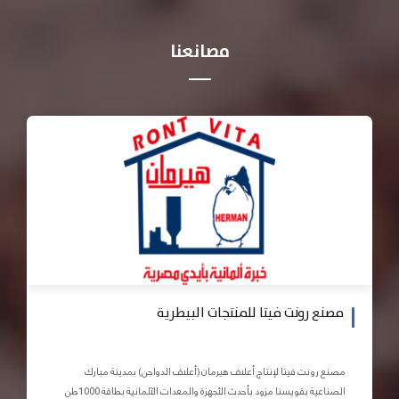
مصانعنا
مصنع رونت فيتا للمنتجات البيطرية
مصنع رونت فيتا لإنتاج أعلاف هيرمان (أعلاف الدواجن) بمدينة مبارك
الصناعية بقويسنا مزود بأحدث الأجهزة والمعدات الآلمانية بطاقة 1000طن