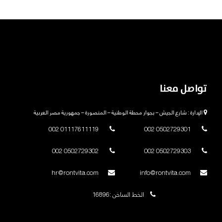
تواصل معنا
الإدارة : شارع الجيش – بجوار محطة الوطنية – المنصورة – جمهورية مصر العربية
01117611119 002
0502729301 002
0502729302 002
0502729303 002
hr@rontvita.com
info@rontvita.com
الخط الساخن :16896