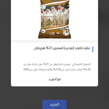
علف نامي (محبب) تسمين 21% هيرمان
التحليل الكيميائي : بروتين خام لايقل عن 21% دهن خام لا يقل عن
4.52% الياف خام لا تزيد عن 3.58% طاقة ممثلة لا تقل عن 2950
كيلو كالوري المكونات : اذرة صفراء 59% – كسب فول...
اقرأ المزيد
المزيد