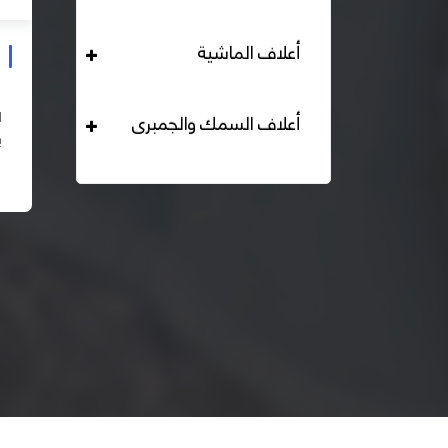
أعلاف الماشية
علف دواجن بياض محبب 16% هيرمان
التحليل الكيميائي : بروتين خام لايقل عن 16% دهن خام لا
أعلاف السمك والجمبرى
يقل عن 2,84% الياف خام لا تزيد عن 2.24% طاقة ممثلة
لا تقل عن 2820 كيلو كالوري المكونات : اذرة صفراء 67% –
اقرأ المزيد
كسب فول...
– ك