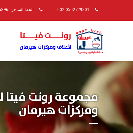
0502729301 002
الخط الساخن :16896
رونــــت فيــــتا
لأعلاف ومركزات هيرمان
مجموعة رونت فيتا ل
ومركزات هيرمان