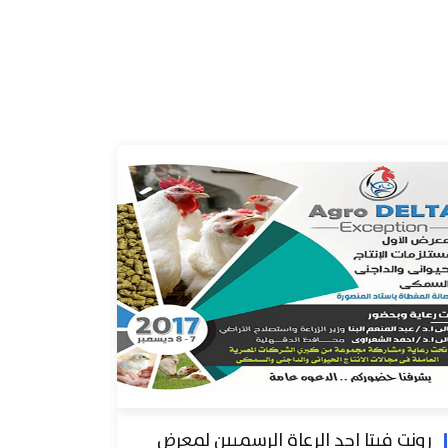
رونت فيتا احد الرعاة الرسميين لمعرض