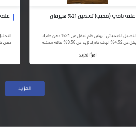
علف بادي نامي تسمين 19% هيرمان
علف نا
التحليل الكيميائي : بروتين خام لايقل عن 19% دهن خام لا
يقل عن 10% الياف خام لا تزيد عن 3.70% طاقة ممثلة لا
تقل عن 2900 كيلو كالوري المكونات : اذرة صفراء 61,03%
اقرأ المزيد
سب فول...
كسب فول...
المزيد