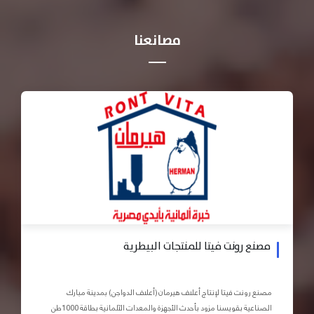
مصانعنا
مصنع رونت فيتا للمنتجات البيطرية
مصنع رونت فيتا لإنتاج أعلاف هيرمان (أعلاف الدواجن) بمدينة مبارك
الصناعية بقويسنا مزود بأحدث الأجهزة والمعدات الآلمانية بطاقة 1000طن