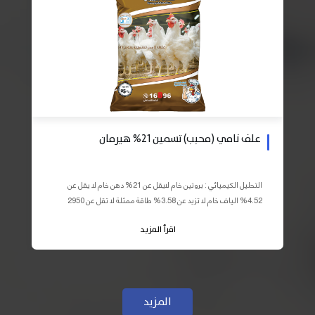
علف نامي (محبب) تسمين 21% هيرمان
التحليل الكيميائي : بروتين خام لايقل عن 21% دهن خام لا يقل عن
4.52% الياف خام لا تزيد عن 3.58% طاقة ممثلة لا تقل عن 2950
كيلو كالوري المكونات : اذرة صفراء 59% – كسب فول...
اقرأ المزيد
المزيد