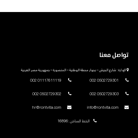
تواصل معنا
الإدارة : شارع الجيش – بجوار محطة الوطنية – المنصورة – جمهورية مصر العربية
01117611119 002
0502729301 002
0502729302 002
0502729303 002
hr@rontvita.com
info@rontvita.com
الخط الساخن :16896