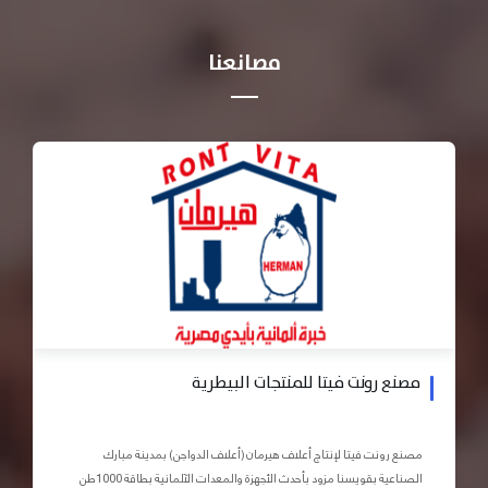
مصانعنا
مصنع رونت فيتا للمنتجات البيطرية
مصنع رونت فيتا لإنتاج أعلاف هيرمان (أعلاف الدواجن) بمدينة مبارك
الصناعية بقويسنا مزود بأحدث الأجهزة والمعدات الآلمانية بطاقة 1000طن