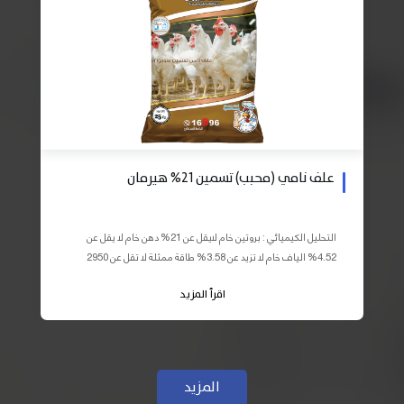
علف نامي (محبب) تسمين 21% هيرمان
التحليل الكيميائي : بروتين خام لايقل عن 21% دهن خام لا يقل عن
4.52% الياف خام لا تزيد عن 3.58% طاقة ممثلة لا تقل عن 2950
كيلو كالوري المكونات : اذرة صفراء 59% – كسب فول...
اقرأ المزيد
المزيد