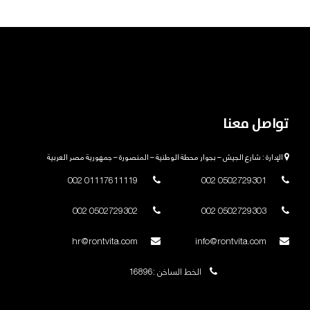
تواصل معنا
الإدارة : شارع الجيش – بجوار محطة الوطنية – المنصورة – جمهورية مصر العربية
01117611119 002
0502729301 002
0502729302 002
0502729303 002
hr@rontvita.com
info@rontvita.com
الخط الساخن :16896