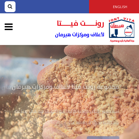
ENGLISH
رونــــت فيــــتا
لأعلاف ومركزات هيرمان
مجموعة رونت فيتا لأعلاف ومركزات هيرمان
نستخدم التكنولوجيا الألمانية المتقدمة فى صناعة
منتجاتنا بجودة ودقة عالية