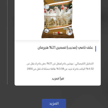
علف نامي (محبب) تسمين 21% هيرمان
التحليل الكيميائي : بروتين خام لايقل عن 21% دهن خام لا يقل عن
4.52% الياف خام لا تزيد عن 3.58% طاقة ممثلة لا تقل عن 2950
كيلو كالوري المكونات : اذرة صفراء 59% – كسب فول...
اقرأ المزيد
المزيد