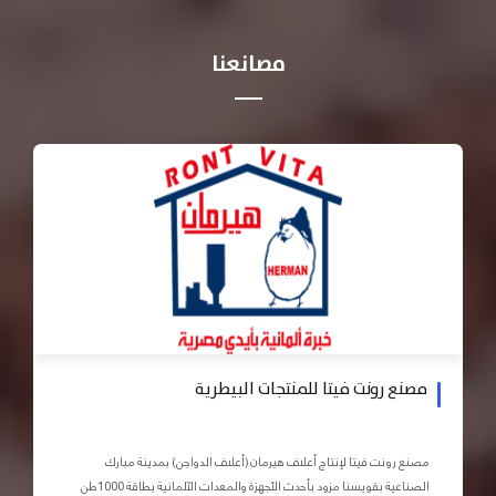
مصانعنا
مصنع رونت فيتا للمنتجات البيطرية
مصنع رونت فيتا لإنتاج أعلاف هيرمان (أعلاف الدواجن) بمدينة مبارك
الصناعية بقويسنا مزود بأحدث الأجهزة والمعدات الآلمانية بطاقة 1000طن