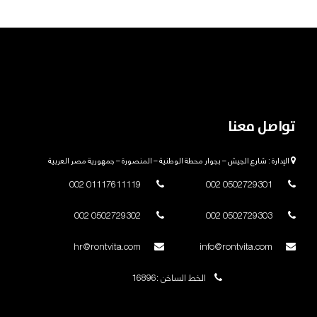
تواصل معنا
الإدارة : شارع الجيش – بجوار محطة الوطنية – المنصورة – جمهورية مصر العربية
01117611119 002
0502729301 002
0502729302 002
0502729303 002
hr@rontvita.com
info@rontvita.com
الخط الساخن :16896