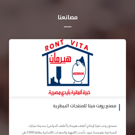
مصانعنا
مصنع رونت فيتا للمنتجات البيطرية
مصنع رونت فيتا لإنتاج أعلاف هيرمان (أعلاف الدواجن) بمدينة مبارك
الصناعية بقويسنا مزود بأحدث الأجهزة والمعدات الآلمانية بطاقة 1000طن