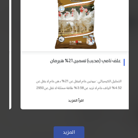
علف نامي (محبب) تسمين 21% هيرمان
التحليل الكيميائي : بروتين خام لايقل عن 21% دهن خام لا يقل عن
4.52% الياف خام لا تزيد عن 3.58% طاقة ممثلة لا تقل عن 2950
كيلو كالوري المكونات : اذرة صفراء 59% – كسب فول...
اقرأ المزيد
المزيد