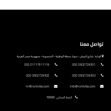
تواصل معنا
الإدارة : شارع الجيش – بجوار محطة الوطنية – المنصورة – جمهورية مصر العربية
01117611119 002
0502729301 002
0502729302 002
0502729303 002
hr@rontvita.com
info@rontvita.com
الخط الساخن :16896