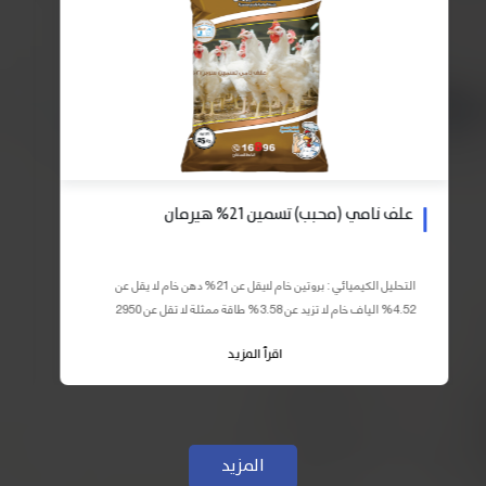
علف نامي (محبب) تسمين 21% هيرمان
التحليل الكيميائي : بروتين خام لايقل عن 21% دهن خام لا يقل عن
4.52% الياف خام لا تزيد عن 3.58% طاقة ممثلة لا تقل عن 2950
كيلو كالوري المكونات : اذرة صفراء 59% – كسب فول...
اقرأ المزيد
المزيد