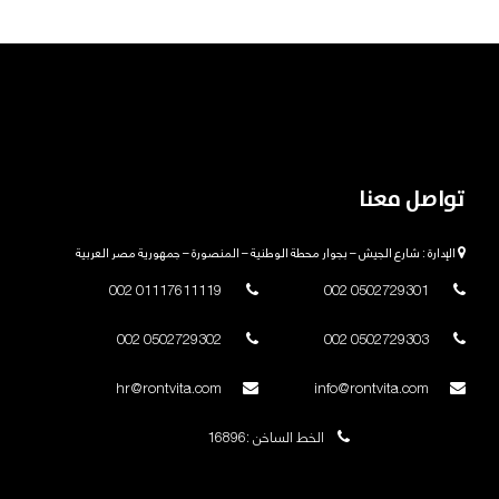
تواصل معنا
الإدارة : شارع الجيش – بجوار محطة الوطنية – المنصورة – جمهورية مصر العربية
01117611119 002
0502729301 002
0502729302 002
0502729303 002
hr@rontvita.com
info@rontvita.com
الخط الساخن :16896