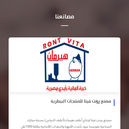
مصانعنا
مصنع رونت فيتا للمنتجات البيطرية
مصنع رونت فيتا لإنتاج أعلاف هيرمان (أعلاف الدواجن) بمدينة مبارك
الصناعية بقويسنا مزود بأحدث الأجهزة والمعدات الآلمانية بطاقة 1000طن